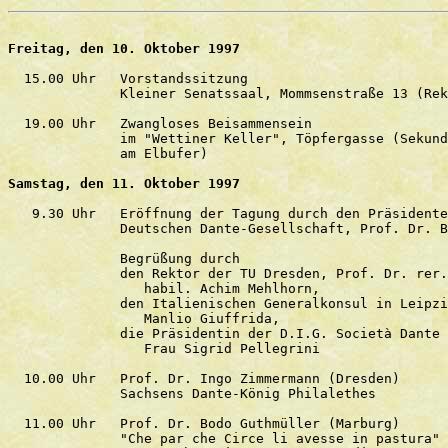
Freitag, den 10. Oktober 1997
  15.00 Uhr   Vorstandssitzung

              Kleiner Senatssaal, Mommsenstraße 13 (Rek
  19.00 Uhr   Zwangloses Beisammensein

              im "Wettiner Keller", Töpfergasse (Sekund
              am Elbufer)

Samstag, den 11. Oktober 1997
   9.30 Uhr   Eröffnung der Tagung durch den Präsidente
              Deutschen Dante-Gesellschaft, Prof. Dr. B
              Begrüßung durch

              den Rektor der TU Dresden, Prof. Dr. rer.
                 habil. Achim Mehlhorn, 

              den Italienischen Generalkonsul in Leipzi
                 Manlio Giuffrida,

              die Präsidentin der D.I.G. Società Dante 
                 Frau Sigrid Pellegrini

  10.00 Uhr   Prof. Dr. Ingo Zimmermann (Dresden)

              Sachsens Dante-König Philalethes

  11.00 Uhr   Prof. Dr. Bodo Guthmüller (Marburg)

              "Che par che Circe li avesse in pastura" 