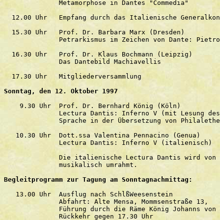
              Metamorphose in Dantes "Commedia"

  12.00 Uhr   Empfang durch das Italienische Generalkon
  15.30 Uhr   Prof. Dr. Barbara Marx (Dresden)

              Petrarkismus im Zeichen von Dante: Pietro
  16.30 Uhr   Prof. Dr. Klaus Bochmann (Leipzig)

              Das Dantebild Machiavellis

  17.30 Uhr   Mitgliederversammlung 

Sonntag, den 12. Oktober 1997
    9.30 Uhr  Prof. Dr. Bernhard König (Köln)

              Lectura Dantis: Inferno V (mit Lesung des
              Sprache in der Übersetzung von Philalethe
   10.30 Uhr  Dott.ssa Valentina Pennacino (Genua)

              Lectura Dantis: Inferno V (italienisch)

              Die italienische Lectura Dantis wird von 
              musikalisch umrahmt.

Begleitprogramm zur Tagung am Sonntagnachmittag:
   13.00 Uhr  Ausflug nach SchlßWeesenstein

              Abfahrt: Alte Mensa, Mommsenstraße 13,

              Führung durch die Räme König Johanns von 
              Rückkehr gegen 17.30 Uhr
