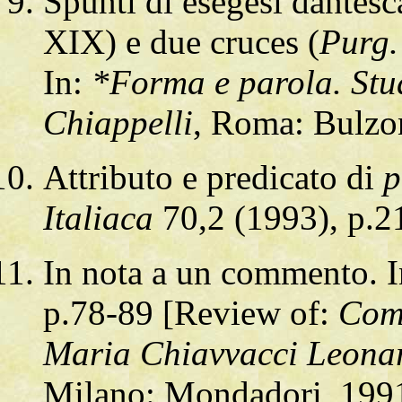
Spunti di esegesi dantesc
XIX) e due cruces (
Purg.
In:
*Forma e parola. Stu
Chiappelli
, Roma: Bulzon
Attributo e predicato di
p
Italiaca
70,2 (1993), p.2
In nota a un commento. 
p.78-89 [Review of:
Com
Maria Chiavvacci Leonar
Milano: Mondadori, 199