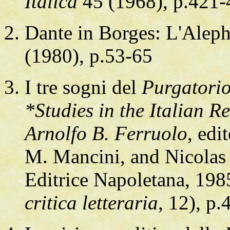
Italica
45 (1968), p.421-
Dante in Borges: L'Aleph,
(1980), p.53-65
I tre sogni del
Purgatori
*Studies in the Italian 
Arnolfo B. Ferruolo
, edi
M. Mancini, and Nicolas J
Editrice Napoletana, 19
critica letteraria
, 12), p.