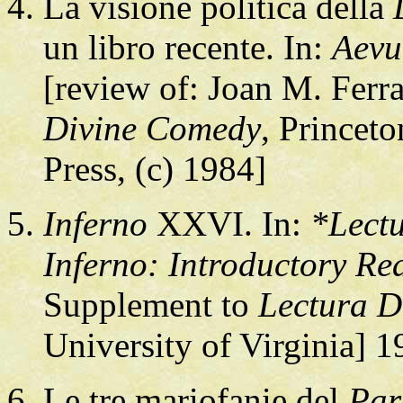
La visione politica della
un libro recente. In:
Aev
[review of: Joan M. Ferr
Divine Comedy
, Princeto
Press, (c) 1984]
Inferno
XXVI. In:
*Lectu
Inferno: Introductory Re
Supplement to
Lectura D
University of Virginia] 
Le tre mariofanie del
Par